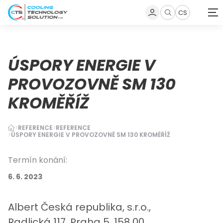
CS
Zobrazit
vyhledávání
ÚSPORY ENERGIE V
PROVOZOVNĚ SM 130
KROMĚŘÍŽ
REFERENCE
REFERENCE
ÚSPORY ENERGIE V PROVOZOVNĚ SM 130 KROMĚŘÍŽ
Termín konání:
6. 6. 2023
Albert Česká republika, s.r.o.,
Radlická 117, Praha 5, 158 00.