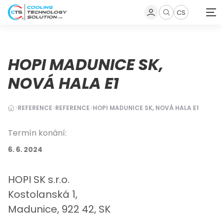
CS
Zobrazit
vyhledávání
HOPI MADUNICE SK,
NOVÁ HALA E1
REFERENCE
REFERENCE
HOPI MADUNICE SK, NOVÁ HALA E1
Termín konání:
6. 6. 2024
HOPI SK s.r.o.
Kostolanská 1,
Madunice, 922 42, SK